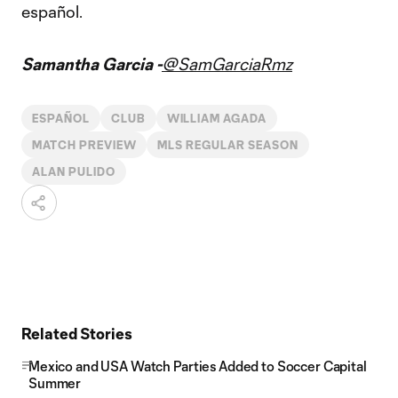
español.
Samantha Garcia -
@SamGarciaRmz
ESPAÑOL
CLUB
WILLIAM AGADA
MATCH PREVIEW
MLS REGULAR SEASON
ALAN PULIDO
Related Stories
Mexico and USA Watch Parties Added to Soccer Capital
Summer