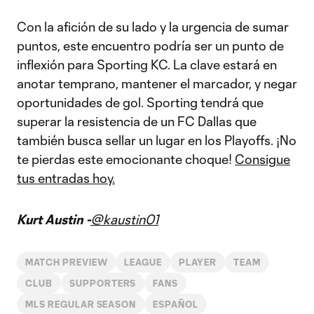
Con la afición de su lado y la urgencia de sumar
puntos, este encuentro podría ser un punto de
inflexión para Sporting KC. La clave estará en
anotar temprano, mantener el marcador, y negar
oportunidades de gol. Sporting tendrá que
superar la resistencia de un FC Dallas que
también busca sellar un lugar en los Playoffs. ¡No
te pierdas este emocionante choque!
Consigue
tus entradas hoy.
Kurt Austin -
@kaustin01
MATCH PREVIEW
LEAGUE
PLAYER
TEAM
CLUB
SUPPORTERS
FANS
MLS REGULAR SEASON
ESPAÑOL