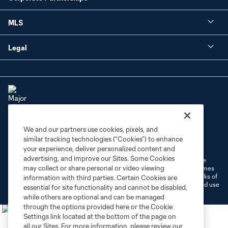
MLS
Legal
We and our partners use cookies, pixels, and
Terms of Service
Privacy Policy
similar tracking technologies (“Cookies”) to enhance
Do Not Sell or Share My Personal Information
Cookies Settings
your experience, deliver personalized content and
advertising, and improve our Sites. Some Cookies
©2026 MLS. The Major League Soccer and MLS name and shield are
may collect or share personal or video viewing
registered trademarks of Major League Soccer, L.L.C. (“MLS”). The names
and logos of MLS teams are registered and/or common law trademarks of
information with third parties. Certain Cookies are
MLS or are used with the permission of their owners. Any unauthorized use
essential for site functionality and cannot be disabled,
is forbidden.
while others are optional and can be managed
through the options provided here or the Cookie
Settings link located at the bottom of the page on
all our Sites. For more information, please review our